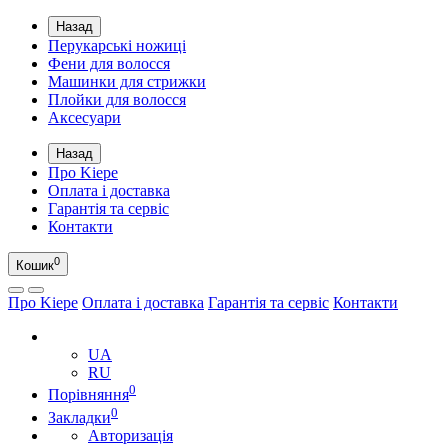
Назад
Перукарські ножиці
Фени для волосся
Машинки для стрижки
Плойки для волосся
Аксесуари
Назад
Про Kiepe
Оплата і доставка
Гарантія та сервіс
Контакти
0
Кошик
Про Kiepe
Оплата і доставка
Гарантія та сервіс
Контакти
UA
UA
RU
0
Порівняння
0
Закладки
Авторизація