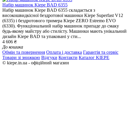
Набір машинок Kiepe BAD 6355
Набір машинок Kiepe BAD 6355 складається з
високошвидкісної бездротової машинки Kiepe Superfast V12
(6335) і бездротового тримера Kiepe ZERO Estremo EVO
(6330). Функціональний набір машинок припаде до смаку
будь-якому майстру або стилісту. Машинки мають унікальний
дизайн Kiepe BAD та упаковані у сти...
4 606 ₴
До кошика
Обмін та повернення
Оплата і доставка
Гарантія та сервіс
Товари зі знижкою
Відгуки
Контакти
Каталог KIEPE
© kiepe.in.ua - офіційний магазин