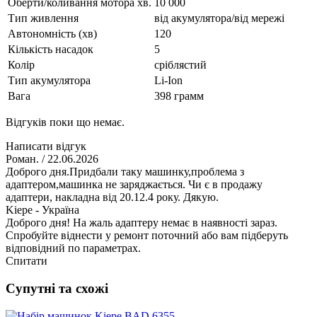
Оберти/коливання мотора хв.
10 000
Тип живлення
від акумулятора/від мережі
Автономність (хв)
120
Кількість насадок
5
Колір
сріблястий
Тип акумулятора
Li-Ion
Вага
398 грамм
Відгуків поки що немає.
Написати відгук
Роман.
/ 22.06.2026
Доброго дня.Придбали таку машинку,проблема з
адаптером,машинка не заряджається. Чи є в продажу
адаптери, накладна від 20.12.4 року. Дякую.
Kiepe - Україна
Доброго дня! На жаль адаптеру немає в наявності зараз.
Спробуйте віднести у ремонт поточний або вам підберуть
відповідний по параметрах.
Спитати
Супутні та схожі