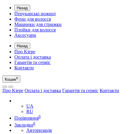
Назад
Перукарські ножиці
Фени для волосся
Машинки для стрижки
Плойки для волосся
Аксесуари
Назад
Про Kiepe
Оплата і доставка
Гарантія та сервіс
Контакти
0
Кошик
Про Kiepe
Оплата і доставка
Гарантія та сервіс
Контакти
UA
UA
RU
0
Порівняння
0
Закладки
Авторизація