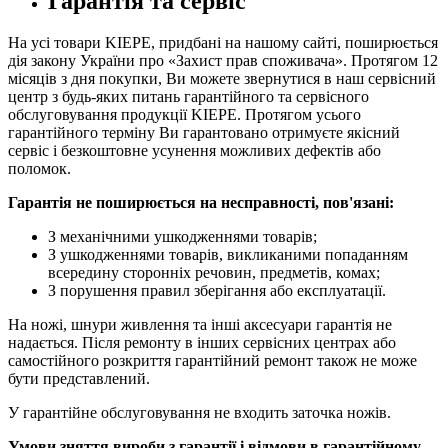
Гарантія та сервіс
На усі товари KIEPE, придбані на нашому сайті, поширюється
дія закону України про «Захист прав споживача». Протягом 12
місяців з дня покупки, Ви можете звернутися в наш сервісний
центр з будь-яких питань гарантійного та сервісного
обслуговування продукції KIEPE. Протягом усього
гарантійного терміну Ви гарантовано отримуєте якісний
сервіс і безкоштовне усунення можливих дефектів або
поломок.
Гарантія не поширюється на несправності, пов'язані:
З механічними ушкодженнями товарів;
З ушкодженнями товарів, викликаними попаданням
всередину сторонніх речовин, предметів, комах;
З порушення правил зберігання або експлуатації.
На ножі, шнури живлення та інші аксесуари гарантія не
надається. Після ремонту в інших сервісних центрах або
самостійного розкриття гарантійний ремонт також не може
бути представлений.
У гарантійне обслуговування не входить заточка ножів.
Умови зняття вироби з гарантії і відмови в гарантійному