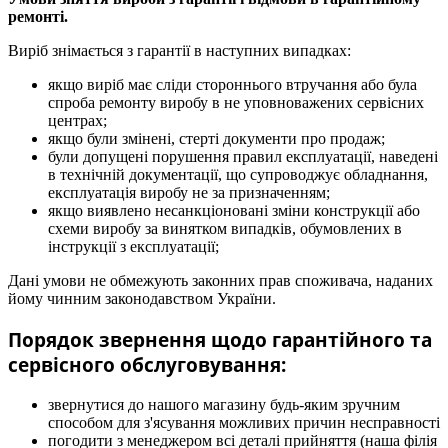
ремонті.
Виріб знімається з гарантії в наступних випадках:
якщо виріб має сліди стороннього втручання або була
спроба ремонту виробу в не уповноважених сервісних
центрах;
якщо були змінені, стерті документи про продаж;
були допущені порушення правил експлуатації, наведені
в технічній документації, що супроводжує обладнання,
експлуатація виробу не за призначенням;
якщо виявлено несанкціоновані зміни конструкції або
схеми виробу за винятком випадків, обумовлених в
інструкції з експлуатації;
Дані умови не обмежують законних прав споживача, наданих
йому чинним законодавством України.
Порядок звернення щодо гарантійного та
сервісного обслуговування:
звернутися до нашого магазину будь-яким зручним
способом для з'ясування можливих причин несправності
погодити з менеджером всі деталі прийняття (наша філія