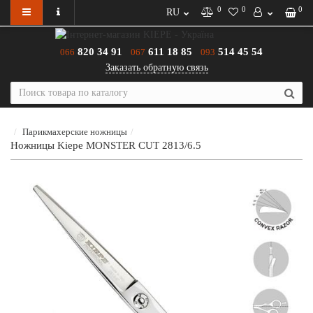
0
0
0
RU
820 34 91
611 18 85
514 45 54
066
067
093
Заказать обратную связь
Парикмахерские ножницы
Ножницы Kiepe MONSTER CUT 2813/6.5