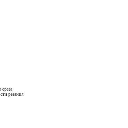
 среза
ости резания